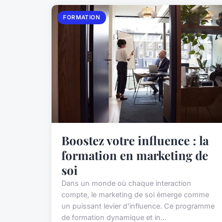
FORMATION
Boostez votre influence : la
formation en marketing de
soi
Dans un monde où chaque interaction
compte, le marketing de soi émerge comme
un puissant levier d'influence. Ce programme
de formation dynamique et in...