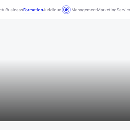
ctu
Business
Formation
Juridique
Management
Marketing
Servic