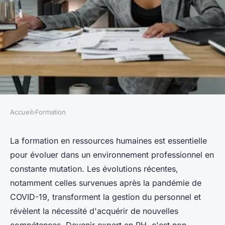
Accueil
›
Formation
FORMATION
Formation rh : devenez expert
La formation en ressources humaines est essentielle
pour évoluer dans un environnement professionnel en
en ressources humaines !
constante mutation. Les évolutions récentes,
notamment celles survenues après la pandémie de
Marie
•
2 mars 2025
•
6 min de lecture
COVID-19, transforment la gestion du personnel et
révèlent la nécessité d'acquérir de nouvelles