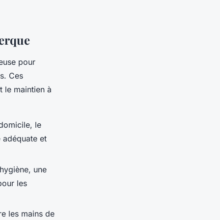
kerque
ieuse pour
s. Ces
 le maintien à
omicile, le
e adéquate et
'hygiène, une
pour les
re les mains de