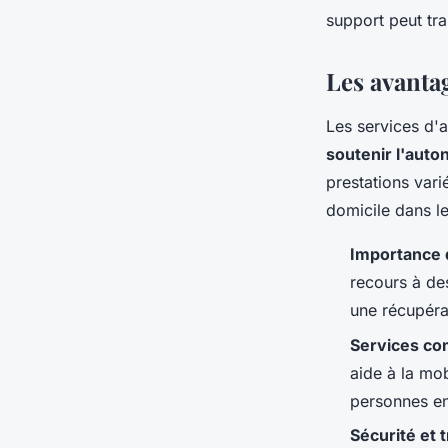
Mathilde
•
28 mai 2024
•
3 min de lecture
support peut tr
Les avanta
Les services d'
soutenir l'aut
prestations vari
domicile dans le
Importance d
recours à de
une récupéra
Services co
aide à la mob
personnes en
Sécurité et t