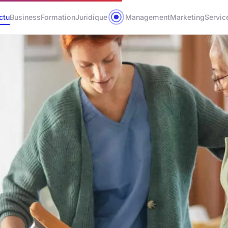
ctu
Business
Formation
Juridique
Management
Marketing
Servic