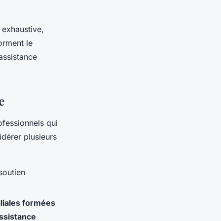
 exhaustive,
forment le
assistance
e
ofessionnels qui
idérer plusieurs
soutien
iliales formées
ssistance