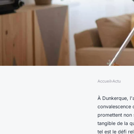
Accueil
›
Actu
ACTU
Trouvez votre aide à
À Dunkerque, l
convalescence c
Dunkerque
promettent non 
tangible de la q
tel est le défi