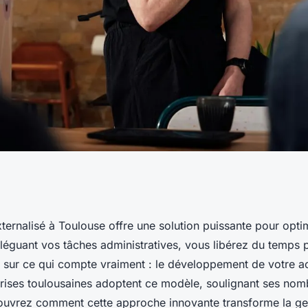
ité grâce au
xternalisé à Toulouse offre une solution puissante pour opti
éléguant vos tâches administratives, vous libérez du temps 
isé à Toulouse
 sur ce qui compte vraiment : le développement de votre act
prises toulousaines adoptent ce modèle, soulignant ses no
uvrez comment cette approche innovante transforme la ge