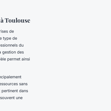
é à Toulouse
rises de
ce type de
essionnels du
a gestion des
èle permet ainsi
incipalement
 ressources sans
t pertinent dans
 souvent une