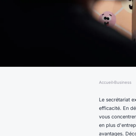
Accueil
›
Business
BUSINESS
Libérez votre efficac
Le secrétariat e
efficacité. En d
secrétariat external
vous concentrer
en plus d'entre
avantages. Déco