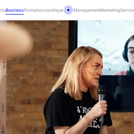
ctu
Business
Formation
Juridique
Management
Marketing
Servic