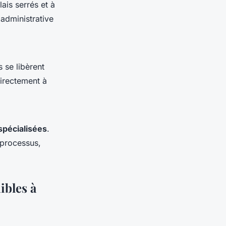
ais serrés et à
administrative
 se libèrent
directement à
pécialisées
.
 processus,
ibles à