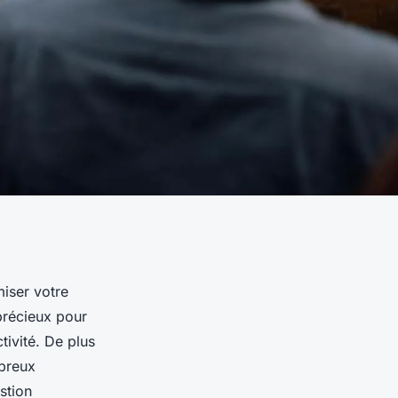
miser votre
précieux pour
ivité. De plus
mbreux
stion