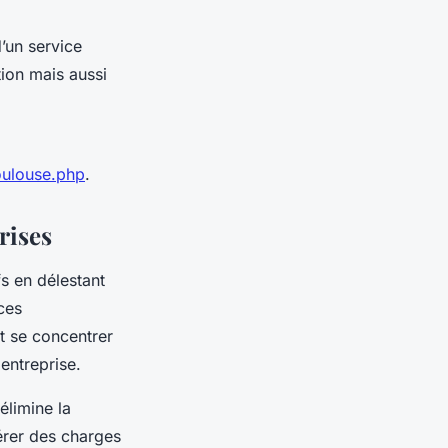
d’un service
tion mais aussi
oulouse.php
.
rises
fs en délestant
ces
t se concentrer
 entreprise.
 élimine la
érer des charges