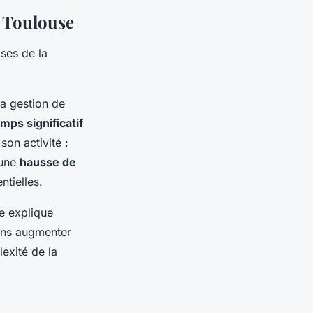
à Toulouse
ises de la
la gestion de
mps significatif
son activité :
 une
hausse de
tielles.
e explique
sans augmenter
exité de la