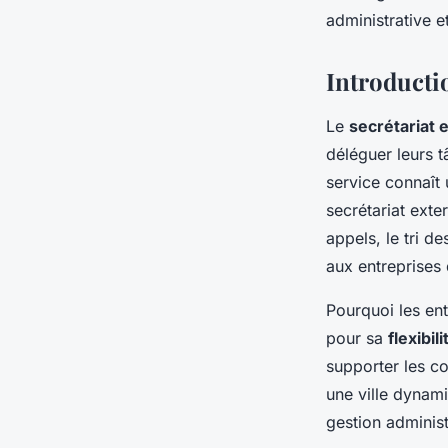
Baptiste
•
16 février 2025
•
5 min de lecture
administrative e
Introductio
Le
secrétariat 
déléguer leurs t
service connaît
secrétariat ext
appels, le tri 
aux entreprises 
Pourquoi les ent
pour sa
flexibili
supporter les co
une ville dyna
gestion adminis