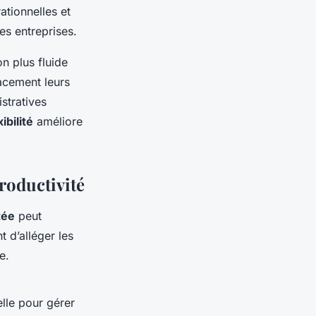
ationnelles et
es entreprises.
n plus fluide
cacement leurs
istratives
xibilité
améliore
roductivité
tée
peut
t d’alléger les
e.
elle pour gérer