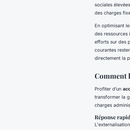
sociales élevées
des charges fix
En optimisant l
des ressources i
efforts sur des 
courantes resten
directement la 
Comment le
Profiter d’un
ac
transformer la g
charges administ
Réponse rapide
L'externalisatio