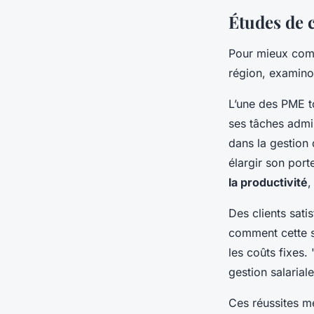
Études de c
Pour mieux com
région, examin
L’une des PME to
ses tâches admin
dans la gestion 
élargir son port
la productivité
,
Des clients sati
comment cette s
les coûts fixes.
gestion salarial
Ces réussites me