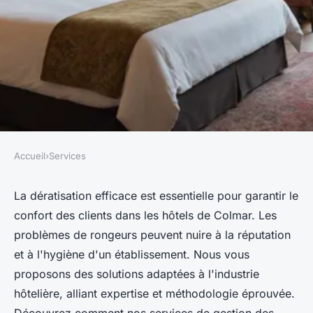
Accueil
›
Services
SERVICES
Dératisation efficace pour les
La dératisation efficace est essentielle pour garantir le
confort des clients dans les hôtels de Colmar. Les
hôtels à colmar : nos solutions
problèmes de rongeurs peuvent nuire à la réputation
et à l'hygiène d'un établissement. Nous vous
Nathalie
•
24 décembre 2024
•
6 min de lecture
proposons des solutions adaptées à l'industrie
hôtelière, alliant expertise et méthodologie éprouvée.