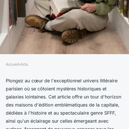
Accueil
›
Actu
ACTU
Découverte des maisons
Plongez au cœur de l'exceptionnel univers littéraire
parisien où se côtoient mystères historiques et
d'édition paris spécialisées en
galaxies lointaines. Cet article offre un tour d'horizon
histoire et sfff
des maisons d'édition emblématiques de la capitale,
dédiées à l'histoire et au spectaculaire genre SFFF,
Mathilde
•
1 juin 2024
•
3 min de lecture
ainsi qu'un éclairage sur celles émergeant avec